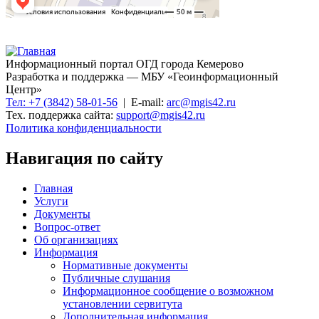
Информационный портал ОГД города Кемерово
Разработка и поддержка — МБУ «Геоинформационный
Центр»
Тел: +7 (3842) 58-01-56
| E-mail:
arc@mgis42.ru
Тех. поддержка сайта:
support@mgis42.ru
Политика конфиденциальности
Навигация по сайту
Главная
Услуги
Документы
Вопрос-ответ
Об организациях
Информация
Нормативные документы
Публичные слушания
Информационное сообщение о возможном
установлении сервитута
Дополнительная информация