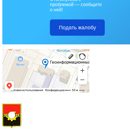
проблемой — сообщите
о ней!
Подать жалобу