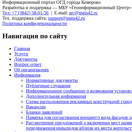
Информационный портал ОГД города Кемерово
Разработка и поддержка — МБУ «Геоинформационный Центр»
Тел: +7 (3842) 58-01-56
| E-mail:
arc@mgis42.ru
Тех. поддержка сайта:
support@mgis42.ru
Политика конфиденциальности
Навигация по сайту
Главная
Услуги
Документы
Вопрос-ответ
Об организациях
Информация
Нормативные документы
Публичные слушания
Информационное сообщение о возможном установл
Дополнительная информация
Схема расположения рекламных конструкций город
Вакансии
Бланки заявлений
Памятка для согласования внешнего вида фасадов 
Рассмотрение предложений о включении мест разме
передвижения инвалидов вблизи их места жительст