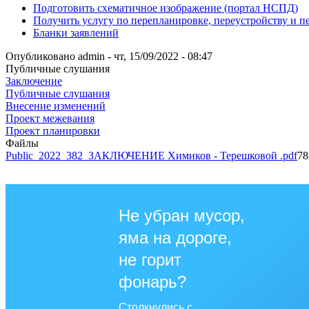
Подготовить схематичное изображение (портал НСПД)
Получить услугу по перепланировке, переустройству и 
Бланки заявлений
Опубликовано
admin
-
чт, 15/09/2022 - 08:47
Публичные слушания
Заключение
Публичные слушания
Внесение изменений
Проект межевания
Проект планировки
Файлы
Public_2022_382_ЗАКЛЮЧЕНИЕ Химиков - Терешковой .pdf
78
Не убран мусор,
яма на дороге,
не горит
фонарь?
Столкнулись с