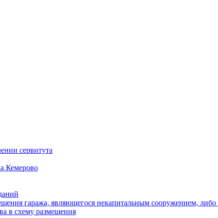
ении сервитута
а Кемерово
зданий
щения гаража, являющегося некапитальным сооружением, либо с
ва в схему размещения