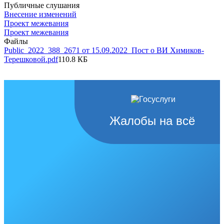
Публичные слушания
Внесение изменений
Проект межевания
Проект межевания
Файлы
Public_2022_388_2671 от 15.09.2022_Пост о ВИ Химиков-
Терешковой.pdf
110.8 КБ
Жалобы на всё