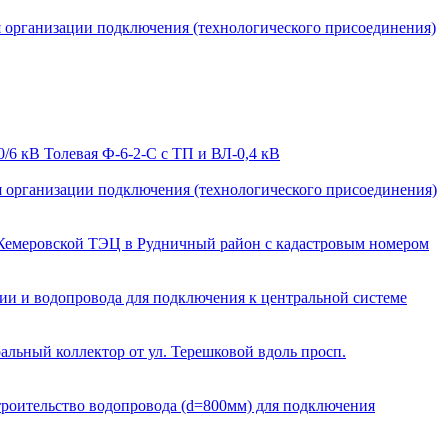
я организации подключения (технологического присоединения)
/6 кВ Толевая Ф-6-2-С с ТП и ВЛ-0,4 кВ
я организации подключения (технологического присоединения)
 Кемеровской ТЭЦ в Рудничный район с кадастровым номером
ии и водопровода для подключения к центральной системе
льный коллектор от ул. Терешковой вдоль просп.
троительство водопровода (d=800мм) для подключения