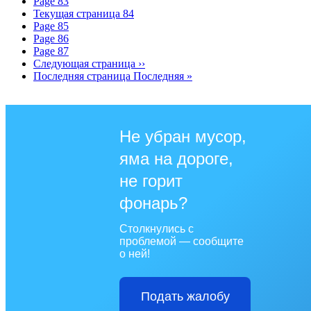
Page
83
Текущая страница
84
Page
85
Page
86
Page
87
Следующая страница
››
Последняя страница
Последняя »
Не убран мусор,
яма на дороге,
не горит
фонарь?
Столкнулись с
проблемой — сообщите
о ней!
Подать жалобу