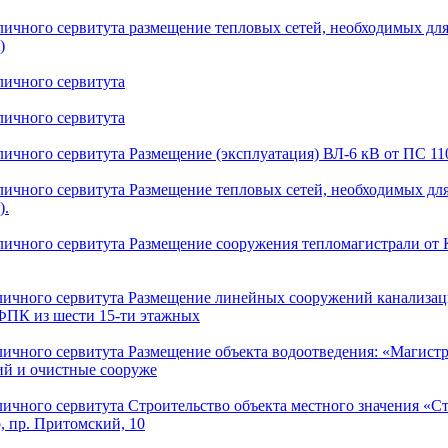
личного сервитута размещение тепловых сетей, необходимых дл
)
личного сервитута
личного сервитута
ичного сервитута Размещение (эксплуатация) ВЛ-6 кВ от ПС 110
личного сервитута Размещение тепловых сетей, необходимых дл
).
личного сервитута Размещение сооружения тепломагистрали от
личного сервитута Размещение линейных сооружений канализац
ФПК из шести 15-ти этажных
ичного сервитута Размещение объекта водоотведения: «Магистра
й и очистные сооруже
ичного сервитута Строительство объекта местного значения «С
, пр. Притомский, 10