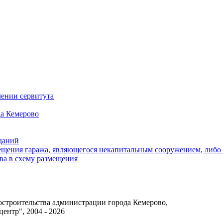
ении сервитута
а Кемерово
зданий
щения гаража, являющегося некапитальным сооружением, либо с
ва в схему размещения
достроительства администрации города Кемерово,
нтр", 2004 - 2026