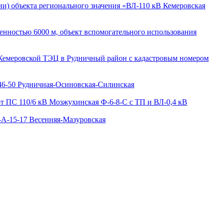
и) объекта регионального значения «ВЛ-110 кВ Кемеровская
енностью 6000 м, объект вспомогательного использования
 Кемеровской ТЭЦ в Рудничный район с кадастровым номером
-46-50 Рудничная-Осиновская-Силинская
от ПС 110/6 кВ Мозжухинская Ф-6-8-С с ТП и ВЛ-0,4 кВ
-А-15-17 Весенняя-Мазуровская