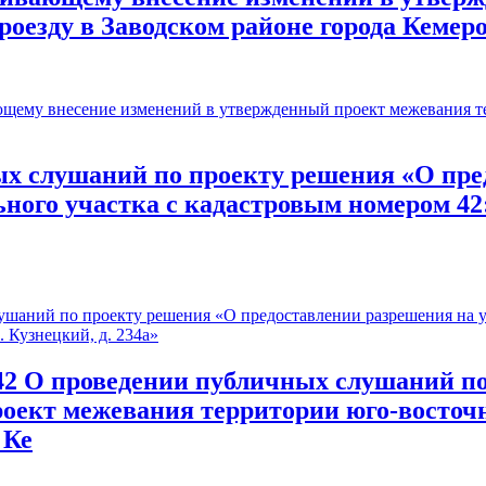
роезду в Заводском районе города Кемер
му внесение изменений в утвержденный проект межевания тер
 слушаний по проекту решения «О пред
ого участка с кадастровым номером 42:2
аний по проекту решения «О предоставлении разрешения на ус
. Кузнецкий, д. 234а»
 О проведении публичных слушаний по
оект межевания территории юго-восточне
 Ке