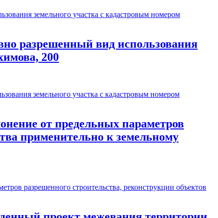
зования земельного участка с кадастровым номером
вно разрешенный вид использования
химова, 200
зования земельного участка с кадастровым номером
онение от предельных параметров
ства применительно к земельному
тров разрешенного строительства, реконструкции объектов
денный проект межевания территории