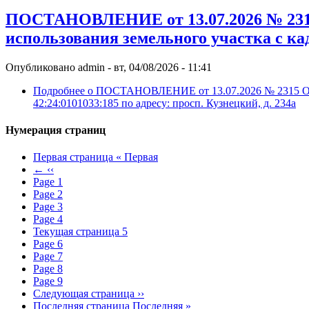
ПОСТАНОВЛЕНИЕ от 13.07.2026 № 2315 
использования земельного участка с кад
Опубликовано
admin
-
вт, 04/08/2026 - 11:41
Подробнее
о ПОСТАНОВЛЕНИЕ от 13.07.2026 № 2315 Об о
42:24:0101033:185 по адресу: просп. Кузнецкий, д. 234а
Нумерация страниц
Первая страница
« Первая
←
‹‹
Page
1
Page
2
Page
3
Page
4
Текущая страница
5
Page
6
Page
7
Page
8
Page
9
Следующая страница
››
Последняя страница
Последняя »