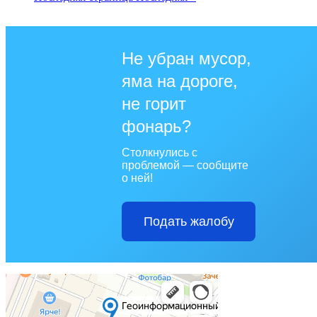
Не убран мусор,
яма на дороге,
не горит
фонарь?
Столкнулись с
проблемой — сообщите
о ней!
Подать жалобу