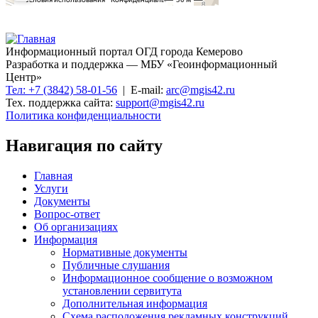
Информационный портал ОГД города Кемерово
Разработка и поддержка — МБУ «Геоинформационный
Центр»
Тел: +7 (3842) 58-01-56
| E-mail:
arc@mgis42.ru
Тех. поддержка сайта:
support@mgis42.ru
Политика конфиденциальности
Навигация по сайту
Главная
Услуги
Документы
Вопрос-ответ
Об организациях
Информация
Нормативные документы
Публичные слушания
Информационное сообщение о возможном
установлении сервитута
Дополнительная информация
Схема расположения рекламных конструкций