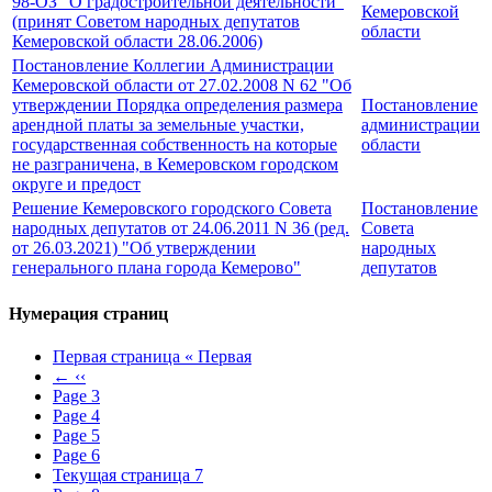
98-ОЗ "О градостроительной деятельности"
Кемеровской
(принят Советом народных депутатов
области
Кемеровской области 28.06.2006)
Постановление Коллегии Администрации
Кемеровской области от 27.02.2008 N 62 "Об
утверждении Порядка определения размера
Постановление
арендной платы за земельные участки,
администрации
государственная собственность на которые
области
не разграничена, в Кемеровском городском
округе и предост
Решение Кемеровского городского Совета
Постановление
народных депутатов от 24.06.2011 N 36 (ред.
Совета
от 26.03.2021) "Об утверждении
народных
генерального плана города Кемерово"
депутатов
Нумерация страниц
Первая страница
« Первая
←
‹‹
Page
3
Page
4
Page
5
Page
6
Текущая страница
7