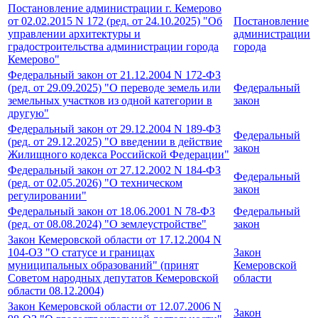
Постановление администрации г. Кемерово
от 02.02.2015 N 172 (ред. от 24.10.2025) "Об
Постановление
управлении архитектуры и
администрации
градостроительства администрации города
города
Кемерово"
Федеральный закон от 21.12.2004 N 172-ФЗ
(ред. от 29.09.2025) "О переводе земель или
Федеральный
земельных участков из одной категории в
закон
другую"
Федеральный закон от 29.12.2004 N 189-ФЗ
Федеральный
(ред. от 29.12.2025) "О введении в действие
закон
Жилищного кодекса Российской Федерации"
Федеральный закон от 27.12.2002 N 184-ФЗ
Федеральный
(ред. от 02.05.2026) "О техническом
закон
регулировании"
Федеральный закон от 18.06.2001 N 78-ФЗ
Федеральный
(ред. от 08.08.2024) "О землеустройстве"
закон
Закон Кемеровской области от 17.12.2004 N
104-ОЗ "О статусе и границах
Закон
муниципальных образований" (принят
Кемеровской
Советом народных депутатов Кемеровской
области
области 08.12.2004)
Закон Кемеровской области от 12.07.2006 N
Закон