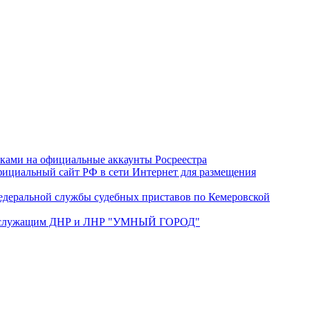
лками на официальные аккаунты Росреестра
ициальный сайт РФ в сети Интернет для размещения
деральной службы судебных приставов по Кемеровской
нослужащим ДНР и ЛНР "УМНЫЙ ГОРОД"