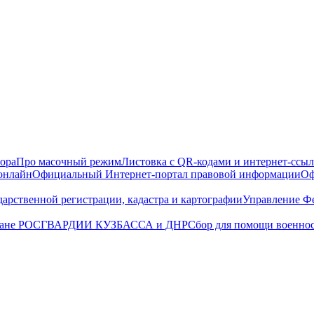
ора
Про масочный режим
Листовка с QR-кодами и интернет-ссы
 онлайн
Официальный Интернет-портал правовой информации
Оф
дарственной регистрации, кадастра и картографии
Управление Фе
охране РОСГВАРДИИ КУЗБАССА и ДНР
Сбор для помощи воен