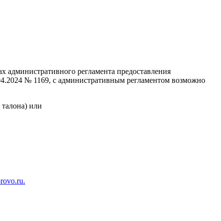
х административного регламента предоставления
04.2024 № 1169, с административным регламентом возможно
з талона) или
ovo.ru.