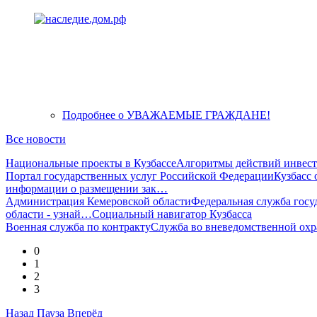
Подробнее
о УВАЖАЕМЫЕ ГРАЖДАНЕ!
Все новости
Национальные проекты в Кузбассе
Алгоритмы действий инвест
Портал государственных услуг Российской Федерации
Кузбасс
информации о размещении зак…
Администрация Кемеровской области
Федеральная служба госу
области - узнай…
Социальный навигатор Кузбасса
Военная служба по контракту
Служба во вневедомственной 
0
1
2
3
Назад
Пауза
Вперёд