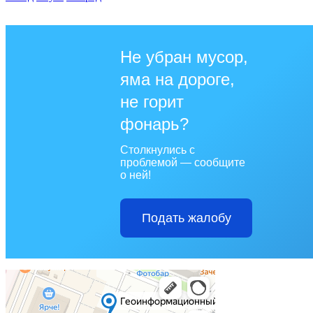
Не убран мусор,
яма на дороге,
не горит
фонарь?
Столкнулись с
проблемой — сообщите
о ней!
Подать жалобу