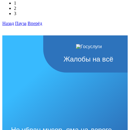
1
2
3
Назад
Пауза
Вперёд
Жалобы на всё
Не убран мусор, яма на дороге,