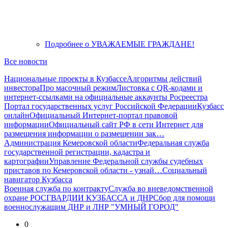
Подробнее
о УВАЖАЕМЫЕ ГРАЖДАНЕ!
Все новости
Национальные проекты в Кузбассе
Алгоритмы действий
инвестора
Про масочный режим
Листовка с QR-кодами и
интернет-ссылками на официальные аккаунты Росреестра
Портал государственных услуг Российской Федерации
Кузбасс
онлайн
Официальный Интернет-портал правовой
информации
Официальный сайт РФ в сети Интернет для
размещения информации о размещении зак…
Администрация Кемеровской области
Федеральная служба
государственной регистрации, кадастра и
картографии
Управление Федеральной службы судебных
приставов по Кемеровской области - узнай…
Социальный
навигатор Кузбасса
Военная служба по контракту
Служба во вневедомственной
охране РОСГВАРДИИ КУЗБАССА и ДНР
Сбор для помощи
военнослужащим ДНР и ЛНР "УМНЫЙ ГОРОД"
0